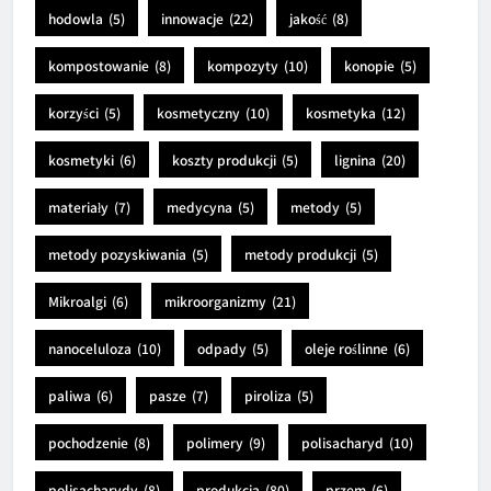
hodowla
(5)
innowacje
(22)
jakość
(8)
kompostowanie
(8)
kompozyty
(10)
konopie
(5)
korzyści
(5)
kosmetyczny
(10)
kosmetyka
(12)
kosmetyki
(6)
koszty produkcji
(5)
lignina
(20)
materiały
(7)
medycyna
(5)
metody
(5)
metody pozyskiwania
(5)
metody produkcji
(5)
Mikroalgi
(6)
mikroorganizmy
(21)
nanoceluloza
(10)
odpady
(5)
oleje roślinne
(6)
paliwa
(6)
pasze
(7)
piroliza
(5)
pochodzenie
(8)
polimery
(9)
polisacharyd
(10)
polisacharydy
(8)
produkcja
(80)
przem
(6)