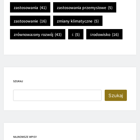
zastosowania
(41)
zastosowania przemysłowe
(5)
zastosowanie
(16)
zmiany klimatyczne
(5)
zrównoważony rozwój
(43)
ś
(5)
środowisko
(16)
SZUKAJ
Szukaj
NAJNOWSZE WPISY