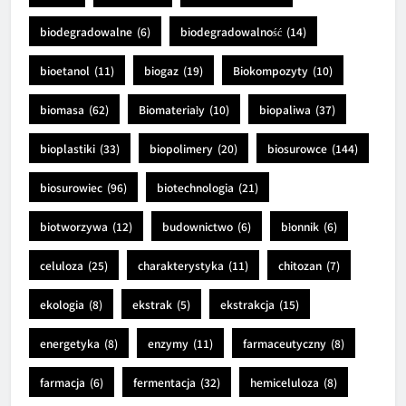
biodegradowalne
(6)
biodegradowalność
(14)
bioetanol
(11)
biogaz
(19)
Biokompozyty
(10)
biomasa
(62)
Biomateriały
(10)
biopaliwa
(37)
bioplastiki
(33)
biopolimery
(20)
biosurowce
(144)
biosurowiec
(96)
biotechnologia
(21)
biotworzywa
(12)
budownictwo
(6)
błonnik
(6)
celuloza
(25)
charakterystyka
(11)
chitozan
(7)
ekologia
(8)
ekstrak
(5)
ekstrakcja
(15)
energetyka
(8)
enzymy
(11)
farmaceutyczny
(8)
farmacja
(6)
fermentacja
(32)
hemiceluloza
(8)