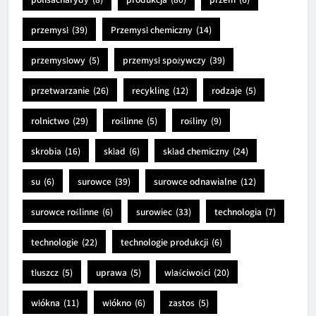
przemysł
(39)
Przemysł chemiczny
(14)
przemysłowy
(5)
przemysł spożywczy
(39)
przetwarzanie
(26)
recykling
(12)
rodzaje
(5)
rolnictwo
(29)
roślinne
(5)
rośliny
(9)
skrobia
(16)
skład
(6)
skład chemiczny
(24)
su
(6)
surowce
(39)
surowce odnawialne
(12)
surowce roślinne
(6)
surowiec
(33)
technologia
(7)
technologie
(22)
technologie produkcji
(6)
tłuszcz
(5)
uprawa
(5)
właściwości
(20)
włókna
(11)
włókno
(6)
zastos
(5)