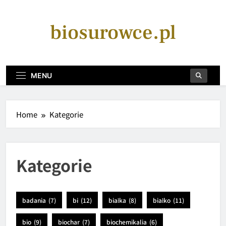
Skip
to
biosurowce.pl
content
MENU
Home
Kategorie
Kategorie
badania
(7)
bi
(12)
białka
(8)
białko
(11)
bio
(9)
biochar
(7)
biochemikalia
(6)