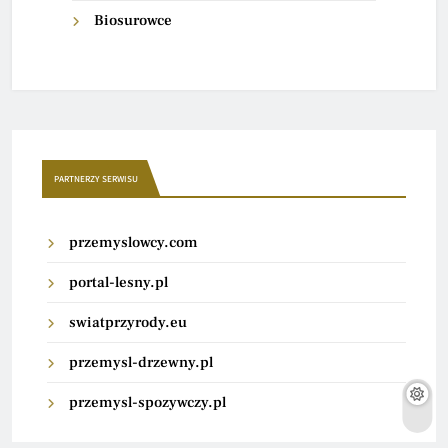
Biosurowce
PARTNERZY SERWISU
przemyslowcy.com
portal-lesny.pl
swiatprzyrody.eu
przemysl-drzewny.pl
przemysl-spozywczy.pl