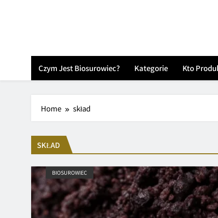
Skip
to
content
Czym Jest Biosurowiec?
Kategorie
Kto Produ
Home
skład
SKŁAD
BIOSUROWIEC