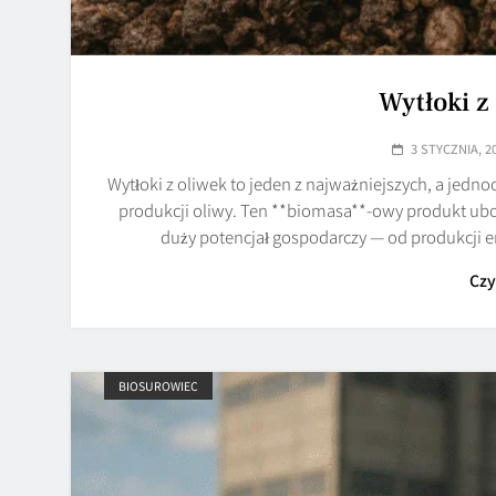
Wytłoki z 
3 STYCZNIA, 2
Wytłoki z oliwek to jeden z najważniejszych, a jed
produkcji oliwy. Ten **biomasa**-owy produkt ubo
duży potencjał gospodarczy — od produkcji 
Czy
BIOSUROWIEC