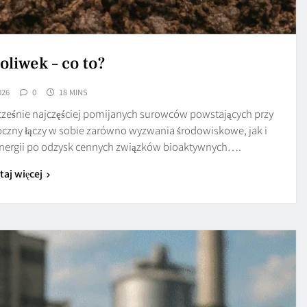
oliwek – co to?
026
0
18 MINS
nocześnie najczęściej pomijanych surowców powstających przy
czny łączy w sobie zarówno wyzwania środowiskowe, jak i
energii po odzysk cennych związków bioaktywnych….
taj więcej