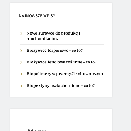
NAJNOWSZE WPISY
Nowe surowce do produkcji
biochemikaliów
Biożywice terpenowe – co to?
Biożywice fenolowe roślinne – co to?
Biopolimery w przemyśle obuwniczym
Biopektyny uszlachetnione – co to?