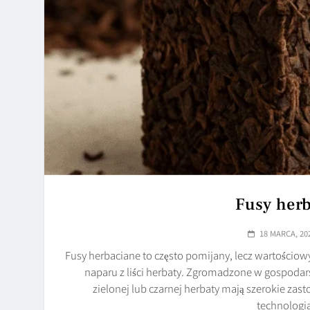
Fusy herb
18 MARCA, 20
Fusy herbaciane to często pomijany, lecz wartościo
naparu z liści herbaty. Zgromadzone w gospoda
zielonej lub czarnej herbaty mają szerokie zas
technologi