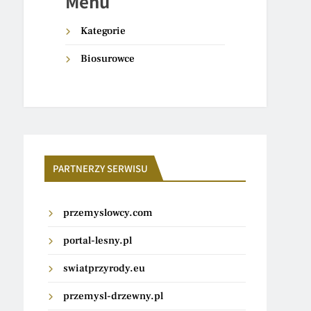
Menu
Kategorie
Biosurowce
PARTNERZY SERWISU
przemyslowcy.com
portal-lesny.pl
swiatprzyrody.eu
przemysl-drzewny.pl