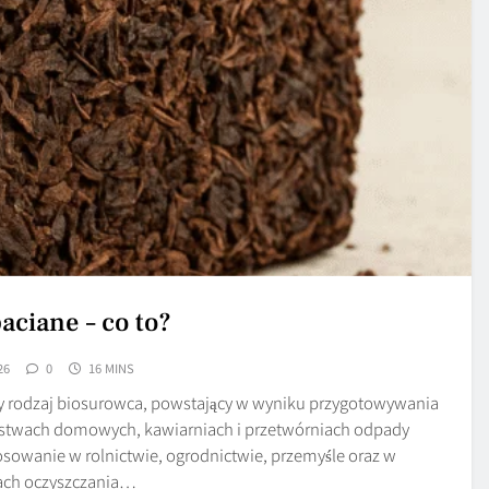
aciane – co to?
26
0
16 MINS
wy rodzaj biosurowca, powstający w wyniku przygotowywania
rstwach domowych, kawiarniach i przetwórniach odpady
tosowanie w rolnictwie, ogrodnictwie, przemyśle oraz w
ach oczyszczania…