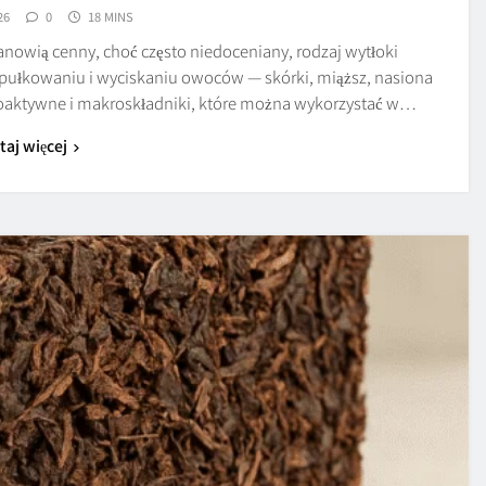
26
0
18 MINS
nowią cenny, choć często niedoceniany, rodzaj wytłoki
pułkowaniu i wyciskaniu owoców — skórki, miąższ, nasiona
bioaktywne i makroskładniki, które można wykorzystać w…
taj więcej