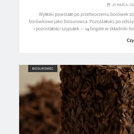
29 MARCA, 20
Wytłoki powstałe po przetworzeniu borówek sta
borówkowe jako biosurowca. Pozostałości po odszy
i pozostałości szypułek — są bogate w składniki 
Czy
BIOSUROWIEC