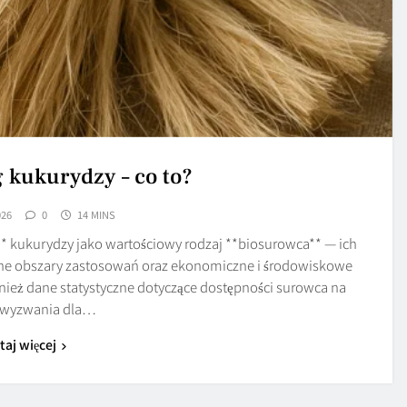
 kukurydzy – co to?
026
0
14 MINS
* kukurydzy jako wartościowy rodzaj **biosurowca** — ich
wne obszary zastosowań oraz ekonomiczne i środowiskowe
nież dane statystyczne dotyczące dostępności surowca na
, wyzwania dla…
taj więcej