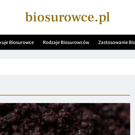
biosurowce.pl
kuje Biosurowce
Rodzaje Biosurowców
Zastosowanie B