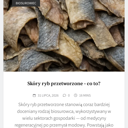
BIOSUROWIEC
Skóry ryb przetworzone – co to?
31 LIPCA, 2026
0
16 MINS
Skóry ryb przetworzone stanowią coraz bardziej
doceniany rodzaj biosurowca, wykorzystywany w
wielu sektorach gospodarki — od medycyny
regeneracyjnej po przemysł modowy. Powstają jako