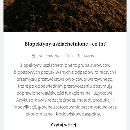
Biopektyny uszlachetnione – co to?
3 SIERPNIA, 2026
0
14 MINS
Biopektyny uszlachetnione to grupa surowców
biobazowych pozyskiwanych z odpadów rolniczych i
przemysłu przetwórstwa owo‑cowo-warzywnego,
które po odpowiednim przetworzeniu otrzymują
poprawione właściwości funkcjonalne i użytkowe.
Artykuł omawia rodzaje źródeł, metody produkcji i
modyfikacji, główne zastosowania przemysłowe oraz
ekonomiczne i środowiskowe aspekty…
Czytaj więcej