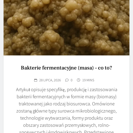
Bakterie fermentacyjne (masa) – co to?
28 LIPCA, 2026
0
19 MINS
Artykuł opisuje specyfikę, produkcję i zastosowania
bakterii fermentacyjnych w formie masy (biomasy)
traktowanej jako rodzaj biosurowca. Omówione
zostaną główne typy surowca mikrobiologicznego,
technologie wytwarzania, formy produktu oraz
obszary zastosowań przemysłowych, rolno-
spożywczych i środowiskowych. Przedstawione