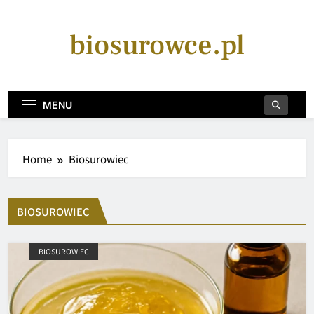
Skip
to
biosurowce.pl
content
MENU
Home
Biosurowiec
BIOSUROWIEC
BIOSUROWIEC