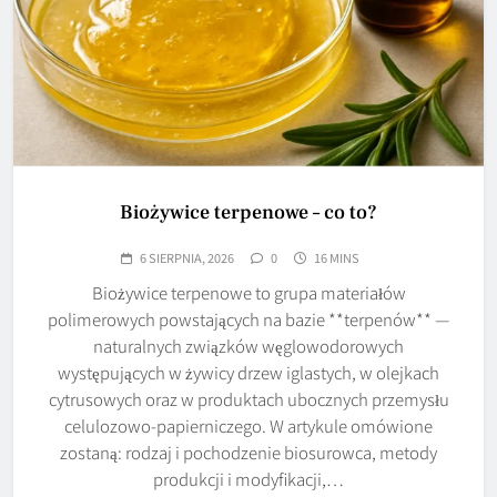
Biożywice terpenowe – co to?
6 SIERPNIA, 2026
0
16 MINS
Biożywice terpenowe to grupa materiałów
polimerowych powstających na bazie **terpenów** —
naturalnych związków węglowodorowych
występujących w żywicy drzew iglastych, w olejkach
cytrusowych oraz w produktach ubocznych przemysłu
celulozowo-papierniczego. W artykule omówione
zostaną: rodzaj i pochodzenie biosurowca, metody
produkcji i modyfikacji,…