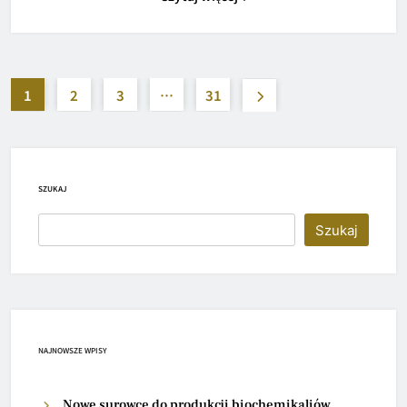
1
2
3
…
31
SZUKAJ
Szukaj
NAJNOWSZE WPISY
Nowe surowce do produkcji biochemikaliów