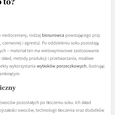
 to?
o niedoceniany, rodzaj
biosurowca
powstającego przy
 czerwonej i agrestu). Po oddzieleniu soku pozostają
istych – materiał ten ma wielowymiarowe zastosowanie
e skład, metody produkcji i przetwarzania, możliwe
pekty wykorzystania
wytłoków porzeczkowych
, ilustrując
amkniętym.
iczny
 owoców pozostałych po tłoczeniu soku. Ich skład
ojrzałości owoców, technologii tłoczenia oraz dodatków