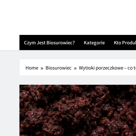
Skip
to
content
Czym Jest Biosurowiec?
Kategorie
Kto Produ
Home
Biosurowiec
Wytłoki porzeczkowe – co t