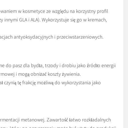
sowaniem w kosmetyce ze względu na korzystny profil
 innymi GLA i ALA). Wykorzystuje się go w kremach,
lacjach antyoksydacyjnych i przeciwstarzeniowych.
do pasz dla bydła, trzody i drobiu jako źródło energii
armowej i mogą obniżać koszty żywienia.
ł czynią tę frakcję możliwą do wykorzystania jako
rmentacji metanowej. Zawartość łatwo rozkładalnych
azu, który po oczyszczeniu może być użyty do produkcji