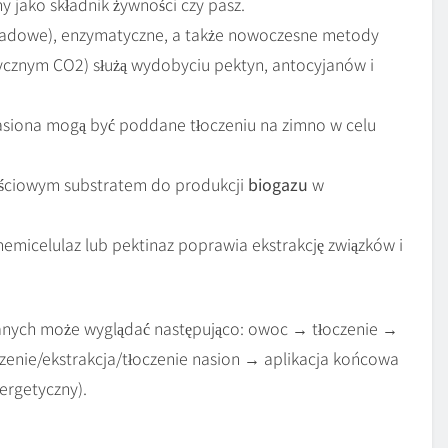
y jako składnik żywności czy pasz.
asadowe), enzymatyczne, a także nowoczesne metody
ytycznym CO2) służą wydobyciu pektyn, antocyjanów i
nasiona mogą być poddane tłoczeniu na zimno w celu
ościowym substratem do produkcji
biogazu
w
hemicelulaz lub pektinaz poprawia ekstrakcję związków i
anych może wyglądać następująco: owoc → tłoczenie →
enie/ekstrakcja/tłoczenie nasion → aplikacja końcowa
ergetyczny).