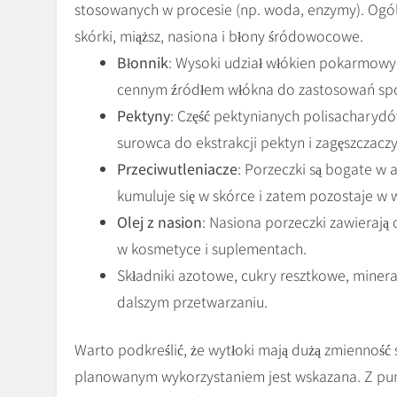
stosowanych w procesie (np. woda, enzymy). Ogó
skórki, miąższ, nasiona i błony śródowocowe.
Błonnik
: Wysoki udział włókien pokarmowyc
cennym źródłem włókna do zastosowań spo
Pektyny
: Część pektynianych polisacharydó
surowca do ekstrakcji pektyn i zagęszczaczy
Przeciwutleniacze
: Porzeczki są bogate w a
kumuluje się w skórce i zatem pozostaje w 
Olej z nasion
: Nasiona porzeczki zawierają
w kosmetyce i suplementach.
Składniki azotowe, cukry resztkowe, minera
dalszym przetwarzaniu.
Warto podkreślić, że wytłoki mają dużą zmienność
planowanym wykorzystaniem jest wskazana. Z pun