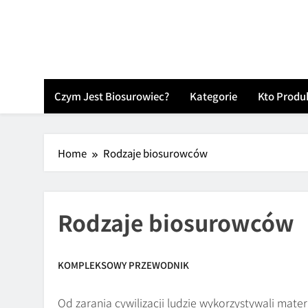
Skip
to
content
Czym Jest Biosurowiec?
Kategorie
Kto Produ
Home
Rodzaje biosurowców
Rodzaje biosurowców
KOMPLEKSOWY PRZEWODNIK
Od zarania cywilizacji ludzie wykorzystywali mat