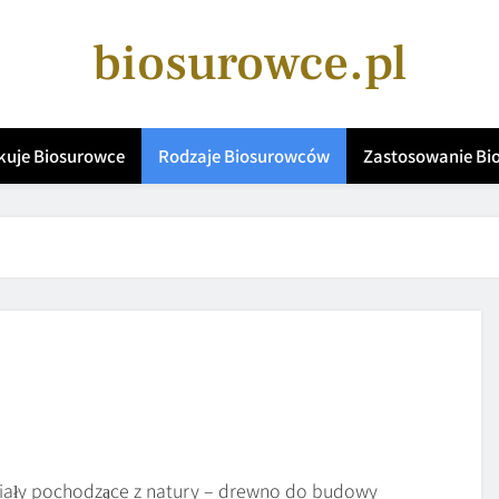
biosurowce.pl
kuje Biosurowce
Rodzaje Biosurowców
Zastosowanie B
eriały pochodzące z natury – drewno do budowy