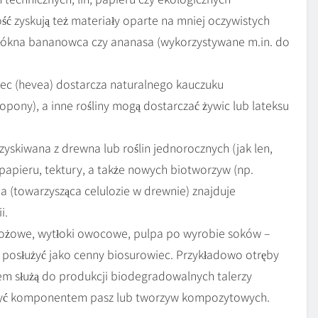
ć zyskują też materiały oparte na mniej oczywistych
łókna bananowca czy ananasa (wykorzystywane m.in. do
ec (hevea) dostarcza naturalnego kauczuku
pony), a inne rośliny mogą dostarczać żywic lub lateksu
yskiwana z drewna lub roślin jednorocznych (jak len,
papieru, tektury, a także nowych biotworzyw (np.
ina (towarzysząca celulozie w drewnie) znajduje
i.
bożowe, wytłoki owocowe, pulpa po wyrobie soków –
posłużyć jako cenny biosurowiec. Przykładowo otręby
m służą do produkcji biodegradowalnych talerzy
być komponentem pasz lub tworzyw kompozytowych.