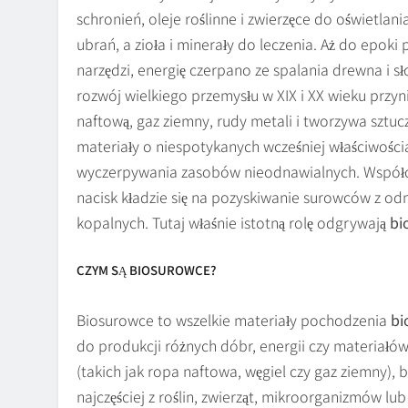
schronień, oleje roślinne i zwierzęce do oświetlan
ubrań, a zioła i minerały do leczenia. Aż do epok
narzędzi, energię czerpano ze spalania drewna i s
rozwój wielkiego przemysłu w XIX i XX wieku przyn
naftową, gaz ziemny, rudy metali i tworzywa sztuc
materiały o niespotykanych wcześniej właściwości
wyczerpywania zasobów nieodnawialnych. Współcz
nacisk kładzie się na pozyskiwanie surowców z odn
kopalnych. Tutaj właśnie istotną rolę odgrywają
bi
CZYM SĄ BIOSUROWCE?
Biosurowce to wszelkie materiały pochodzenia
bi
do produkcji różnych dóbr, energii czy materiał
(takich jak ropa naftowa, węgiel czy gaz ziemny)
najczęściej z roślin, zwierząt, mikroorganizmów l