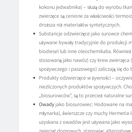
kokonu jedwabnika) – służą do wyrobu tkani
zwierzęce są cenione za właściwości termoiz
droższa niż materiałów syntetycznych.
Substancje odzwierzęce jako surowce chemic
używane bywały tradycyjnie do produkcji m
biodiesel lub inne oleochemikalia. Również 
stosowaną jako nawóz) czy krew zwierzęca 
spożywczego i paszowego) zaliczają się do
Produkty odzwierzęce w żywności – oczywist
niezliczonych produktów spożywczych. Choć
„biosurowców”, są to przecież naturalne s
Owady
jako biosurowiec: Hodowane na maso
młynarka), świerszcze czy muchy Hermetia il
uzyskana z owadów jest używana jako wyso
zwierząt domowych, stanowiąc alternatywę dl