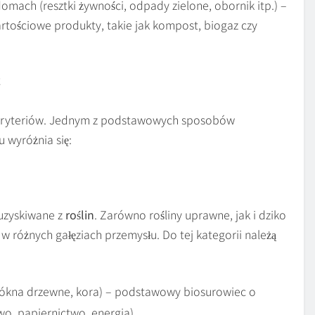
mach (resztki żywności, odpady zielone, obornik itp.) –
artościowe produkty, takie jak kompost, biogaz czy
E
kryteriów. Jednym z podstawowych sposobów
u wyróżnia się:
uzyskiwane z
roślin
. Zarówno rośliny uprawne, jak i dziko
 różnych gałęziach przemysłu. Do tej kategorii należą
włókna drzewne, kora) – podstawowy biosurowiec o
, papiernictwo, energia).