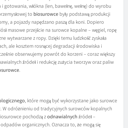
ia i gotowania, włókna (len, bawełnę, wełnę) do wyrobu
i przemysłowej to
biosurowce
były podstawą produkcji
łomy, a pojazdy napędzano paszą dla koni. Dopiero
iósł masowe przejście na surowce kopalne – węgiel, ropę
zne wytwarzane z ropy. Dzięki temu ludzkość zyskała
ach, ale kosztem rosnącej degradacji środowiska i
eśnie obserwujemy powrót do korzeni – coraz większy
awialnych źródeł i redukcję zużycia tworzyw oraz paliw
osurowce
.
ologicznego
, które mogą być wykorzystane jako surowce
ów. W odróżnieniu od tradycyjnych surowców kopalnych
, biosurowce pochodzą z
odnawialnych
źródeł –
ub odpadów organicznych. Oznacza to, że mogą się