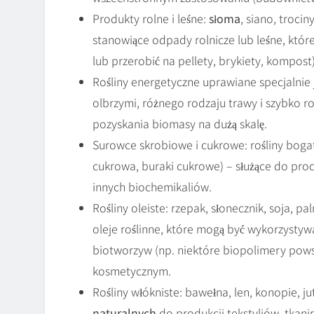
Produkty rolne i leśne:
słoma
, siano, trocin
stanowiące odpady rolnicze lub leśne, któr
lub przerobić na pellety, brykiety, kompost)
Rośliny energetyczne uprawiane specjalnie
olbrzymi, różnego rodzaju trawy i szybko r
pozyskania biomasy na dużą skalę.
Surowce skrobiowe i cukrowe: rośliny bog
cukrowa, buraki cukrowe) – służące do prod
innych biochemikaliów.
Rośliny oleiste: rzepak, słonecznik, soja, pa
oleje roślinne, które mogą być wykorzysty
biotworzyw (np. niektóre biopolimery pows
kosmetycznym.
Rośliny włókniste: bawełna, len, konopie, j
naturalnych
do produkcji tekstyliów, tkanin