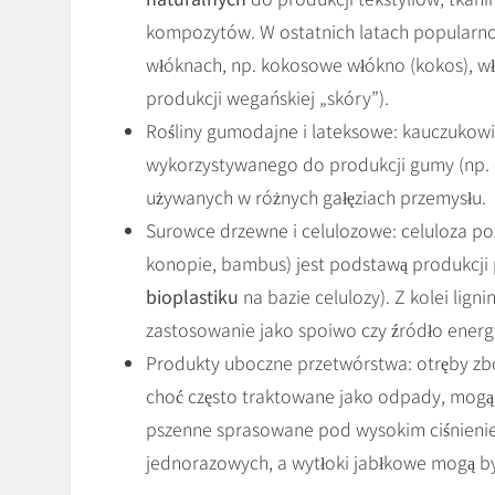
kompozytów. W ostatnich latach popularnoś
włóknach, np. kokosowe włókno (kokos), w
produkcji wegańskiej „skóry”).
Rośliny gumodajne i lateksowe: kauczukowi
wykorzystywanego do produkcji gumy (np. o
używanych w różnych gałęziach przemysłu.
Surowce drzewne i celulozowe: celuloza poz
konopie, bambus) jest podstawą produkcji 
bioplastiku
na bazie celulozy). Z kolei lign
zastosowanie jako spoiwo czy źródło energi
Produkty uboczne przetwórstwa: otręby z
choć często traktowane jako odpady, mogą 
pszenne sprasowane pod wysokim ciśnienie
jednorazowych, a wytłoki jabłkowe mogą 