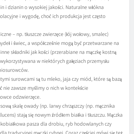
n i dzianin o wysokiej jakości. Naturalne włókna
olacyjne i wygodę, choć ich produkcja jest często
zne – np. tłuszcze zwierzęce (łój wołowy, smalec)
ydeł i świec, a współcześnie mogą być przetwarzane na
inne składniki jak kości (przerabiane na mączkę kostną
(wykorzystywana w niektórych gałęziach przemysłu
 biosurowców.
ymi surowcami są tu mleko, jaja czy miód, które są bazą
 nie zawsze myślimy o nich w kontekście
urowce odzwierzęce.
wą skalę owady (np. larwy chrząszczy (np. mącznika
lucens) stają się nowym źródłem białka i tłuszczu. Mączka
kobiałkowa pasza dla drobiu, ryb hodowlanych czy
a tradycyjnej mączki rybnej. Coraz częściej mówi się też