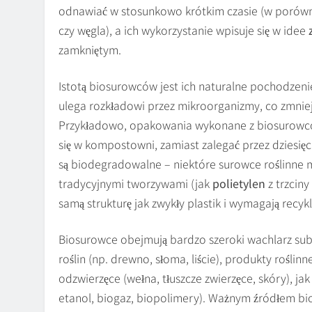
odnawiać w stosunkowo krótkim czasie (w porówn
czy węgla), a ich wykorzystanie wpisuje się w idee
zamkniętym.
Istotą biosurowców jest ich naturalne pochodzeni
ulega rozkładowi przez mikroorganizmy, co zmnie
Przykładowo, opakowania wykonane z biosurowców
się w kompostowni, zamiast zalegać przez dziesię
są biodegradowalne – niektóre surowce roślinne 
tradycyjnymi tworzywami (jak
polietylen
z trzciny
samą strukturę jak zwykły plastik i wymagają recykl
Biosurowce obejmują bardzo szeroki wachlarz subs
roślin (np. drewno, słoma, liście), produkty roślinne
odzwierzęce (wełna, tłuszcze zwierzęce, skóry), j
etanol, biogaz, biopolimery). Ważnym źródłem b