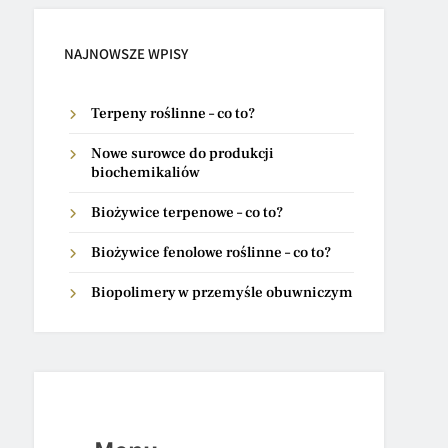
NAJNOWSZE WPISY
Terpeny roślinne – co to?
Nowe surowce do produkcji
biochemikaliów
Biożywice terpenowe – co to?
Biożywice fenolowe roślinne – co to?
Biopolimery w przemyśle obuwniczym