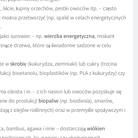
y, liście, łupiny orzechów, pestki owoców itp. – często
e można przetworzyć (np. spalić w celach energetycznych
.
 jako surowiec – np.
wierzba energetyczna
, miskant
osnące drzewa, które są świadomie sadzone w celu
ate w
skrobię
(kukurydza, ziemniaki) lub cukry (trzcina
ukcji bioetanolu, bioplastików (np. PLA z kukurydzy) czy
lma oleista i in. – z ich nasion lub owoców pozyskuje się
wane do produkcji
biopaliw
(np. biodiesla), smarów,
tają z olejów roślinnych) oraz w przemyśle spożywczym i
uta, bambus, agawa i inne – dostarczają
włókien
 technicznych, lin, papieru czy ekologicznych