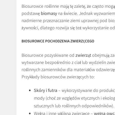
Biosurowce roślinne mają tę zaletę, że często mog
podstawę
biomasy
na świecie. Jednak wyzwanie
nadmierne przeznaczanie ziemi uprawnej pod biop
żywności, dlatego rozwija się też wykorzystanie 
BIOSUROWCE POCHODZENIA ZWIERZĘCEGO
Biosurowce pozyskiwane od
zwierząt
obejmują zar
wytwarzane bezpośrednio z ciał lub wydzielin zwier
roślinnych zamienników dla materiałów odzwierzęc
Przykłady biosurowców zwierzęcych to:
Skóry i futra
– wykorzystywane do produkcji 
mody (choć ze względów etycznych i ekolog
sztucznych lub roślinnych odpowiedników).
Wełna i inne włókna zwierzęce –
wełna owc