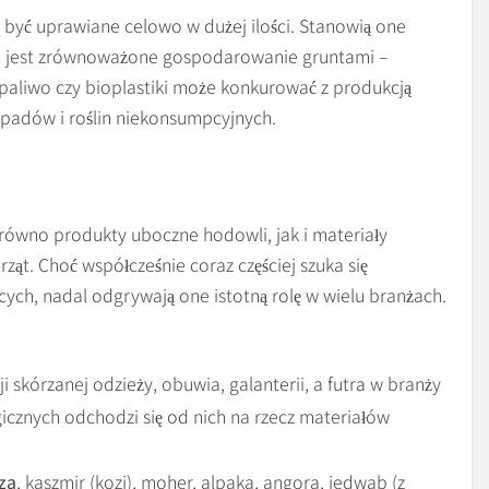
ą być uprawiane celowo w dużej ilości. Stanowią one
m jest zrównoważone gospodarowanie gruntami –
aliwo czy bioplastiki może konkurować z produkcją
odpadów i roślin niekonsumpcyjnych.
ówno produkty uboczne hodowli, jak i materiały
ząt. Choć współcześnie coraz częściej szuka się
ych, nadal odgrywają one istotną rolę w wielu branżach.
skórzanej odzieży, obuwia, galanterii, a futra w branży
icznych odchodzi się od nich na rzecz materiałów
za
, kaszmir (kozi), moher, alpaka, angora, jedwab (z