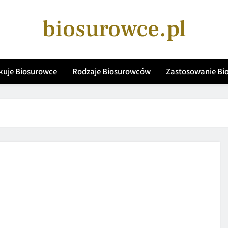
biosurowce.pl
kuje Biosurowce
Rodzaje Biosurowców
Zastosowanie B