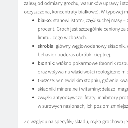
zależą od odmiany grochu, warunków uprawy i sto
oczyszczona, koncentraty białkowe). W typowej m
białko
: stanowi istotną część suchej masy 
procent. Groch jest szczególnie ceniony z
limitującego w zbożach.
skrobia
: główny węglowodanowy składnik, w
behavior podczas obróbki cieplnej.
błonnik
: włókno pokarmowe (błonnik rozpus
oraz wpływa na właściwości reologiczne mi
tłuszcze: w niewielkim stopniu, głównie kw
składniki mineralne i witaminy: żelazo, mag
związki antyodżywcze: fitaty, inhibitory pr
w surowych nasionach, ich poziom zmniejsz
Ze względu na specyfikę składu, mąka grochowa jes