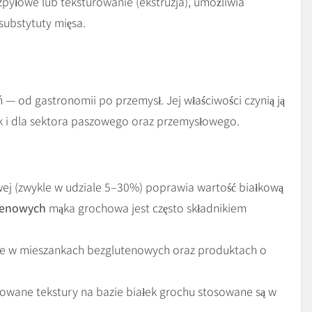
ozpyłowe lub teksturowanie (ekstruzja), umożliwia
substytuty mięsa.
 od gastronomii po przemysł. Jej właściwości czynią ją
k i dla sektora paszowego oraz przemysłowego.
ej (zwykle w udziale 5–30%) poprawia wartość białkową
tenowych
mąka grochowa jest często składnikiem
ie w mieszankach bezglutenowych oraz produktach o
dowane tekstury na bazie białek grochu stosowane są w