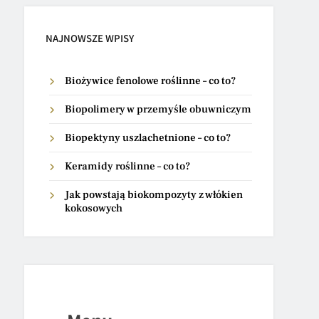
NAJNOWSZE WPISY
Biożywice fenolowe roślinne – co to?
Biopolimery w przemyśle obuwniczym
Biopektyny uszlachetnione – co to?
Keramidy roślinne – co to?
Jak powstają biokompozyty z włókien
kokosowych