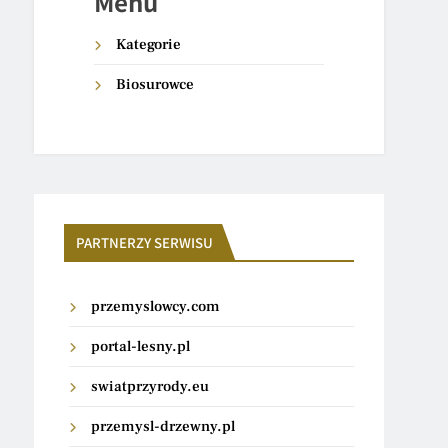
Menu
Kategorie
Biosurowce
PARTNERZY SERWISU
przemyslowcy.com
portal-lesny.pl
swiatprzyrody.eu
przemysl-drzewny.pl