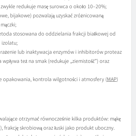
ki zwykle redukuje masę surowca o około 10–20%;
cowe, bijakowe) pozwalają uzyskać zróżnicowaną
 mączki;
metoda stosowana do oddzielania frakcji białkowej od
izolatu;
prażenie lub inaktywacja enzymów i inhibitorów proteaz
 wpływa też na smak (redukuje „ziemistość”) oraz
opakowania, kontrola wilgotności i atmosfery (
MAP
)
walające otrzymać równocześnie kilka produktów: mąkę
), frakcję skrobiową oraz łuski jako produkt uboczny.