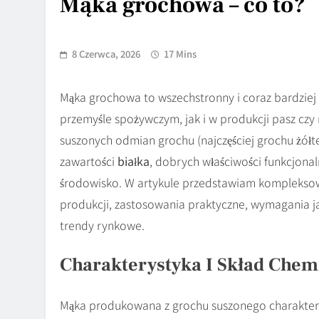
Mąka grochowa – co to?
8 Czerwca, 2026
17 Mins
Mąka grochowa to wszechstronny i coraz bardzie
przemyśle spożywczym, jak i w produkcji pasz cz
suszonych odmian grochu (najczęściej grochu żółte
zawartości
białka
, dobrych właściwości funkcjon
środowisko. W artykule przedstawiam kompleksow
produkcji, zastosowania praktyczne, wymagania j
trendy rynkowe.
Charakterystyka I Skład Chem
Mąka produkowana z grochu suszonego charaktery