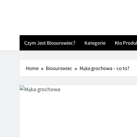
Skip
to
content
Czym Jest Biosurowiec?
Kategorie
Kto Produ
Home
Biosurowiec
Mąka grochowa – co to?