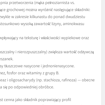
pnia przetworzenia (mąka pełnoziarnista vs.
ące grochowej można wyróżnić następujące składniki:
– zwykle w zakresie kilkunastu do ponad dwudziestu
a stosunkowo wysoką zawartość lizyny, aminokwasu
pływający na teksturę i właściwości wypiekowe oraz
zczalny i nierozpuszczalny) zwiększa wartość odżywczą
eszanek.
asy tłuszczowe nasycone i jednonienasycone.
nez, fosfor oraz witaminy z grupy B.
oteaz i oligosacharydy (np. stachioza, rafinoza) — obecne
a się po odpowiedniej obróbce.
t cenna jako składnik poprawiający profil