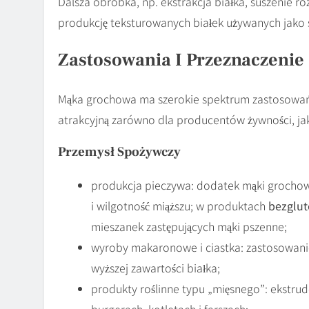
Dalsza obróbka, np. ekstrakcja białka, suszenie r
produkcję teksturowanych białek używanych jako 
Zastosowania I Przeznaczenie
Mąka grochowa ma szerokie spektrum zastosowań —
atrakcyjną zarówno dla producentów żywności, ja
Przemysł Spożywczy
produkcja pieczywa: dodatek mąki grochow
i wilgotność miąższu; w produktach
bezglu
mieszanek zastępujących mąki pszenne;
wyroby makaronowe i ciastka: zastosowan
wyższej zawartości białka;
produkty roślinne typu „mięsnego”: ekstru
burgerach, kotletach i farszach;