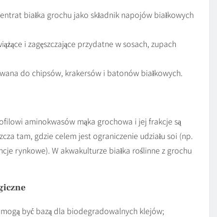
ncentrat białka grochu jako składnik napojów białkowych
wiążące i zagęszczające przydatne w sosach, zupach
wana do chipsów, krakersów i batonów białkowych.
ofilowi aminokwasów mąka grochowa i jej frakcje są
a tam, gdzie celem jest ograniczenie udziału soi (np.
cje rynkowe). W akwakulturze białka roślinne z grochu
giczne
we mogą być bazą dla biodegradowalnych klejów;