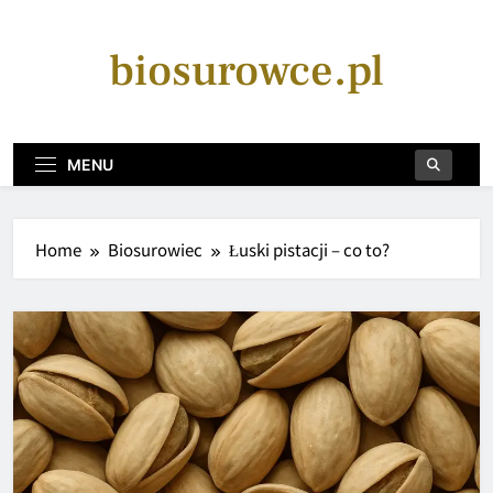
Skip
to
biosurowce.pl
content
MENU
Home
Biosurowiec
Łuski pistacji – co to?