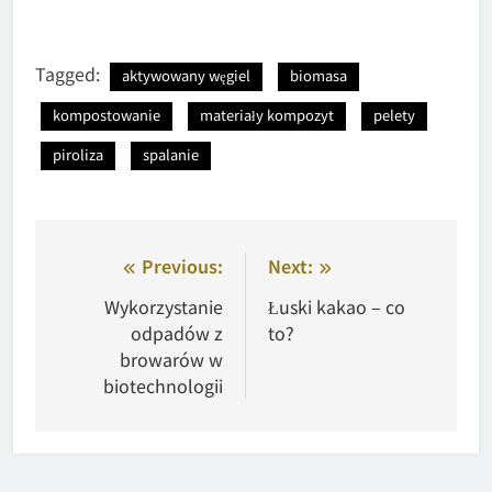
Tagged:
aktywowany węgiel
biomasa
kompostowanie
materiały kompozyt
pelety
piroliza
spalanie
Nawigacja
Previous:
Next:
wpisu
Wykorzystanie
Łuski kakao – co
odpadów z
to?
browarów w
biotechnologii