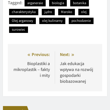
Tagged:
arganeraie
biologia
botanika
charakterystyka
jądro
Maroko
olej
Olej arganowy
olej kulinarny
pochodzenie
surowiec
Nawigacja
Previous:
Next:
wpisu
Bioplastiki a
Jak edukacja
mikroplastik – fakty
wpływa na rozwój
i mity
gospodarki
biobazowanej