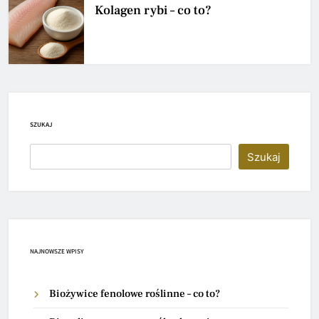
Kolagen rybi – co to?
SZUKAJ
Szukaj
NAJNOWSZE WPISY
Biożywice fenolowe roślinne – co to?