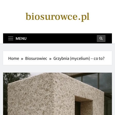
Skip
to
biosurowce.pl
content
MENU
Home
Biosurowiec
Grzybnia (mycelium) – co to?