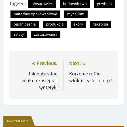
Tagged:
biosurowiec
budownictwo
grzybnia
materiały opakowaniowe
mycelium
ograniczenia
produkcja
skóry
tekstylia
zalety
zastosowania
Nawigacja
Previous:
Next:
wpisu
Jak naturalne
Korzenie roślin
włókna zastępują
włóknistych – co to?
syntetyki
POWIĄZANE TREŚCI