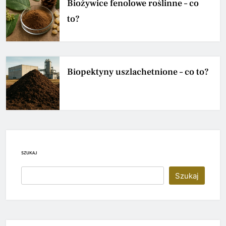
Biożywice fenolowe roślinne – co
to?
Biopektyny uszlachetnione – co to?
SZUKAJ
Szukaj