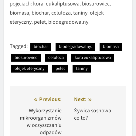
pojęciach:
kora
,
eukaliptusowa
,
biosurowiec
,
biomasa
,
biochar
,
celuloza
,
taniny
,
olejek
eteryczny
,
pelet
,
biodegradowalny
.
Tagged:
biochar
biodegradowalny.
biomasa
biosurowiec
celuloza
kora eukaliptusowa
olejek eteryczny
pelet
taniny
Nawigacja
Previous:
Next:
wpisu
Wykorzystanie
Żywica sosnowa –
mikroorganizmów
co to?
w oczyszczaniu
odpadów