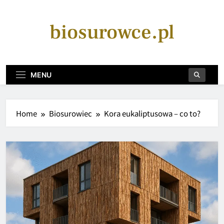
Skip
to
biosurowce.pl
content
MENU
Home
Biosurowiec
Kora eukaliptusowa – co to?