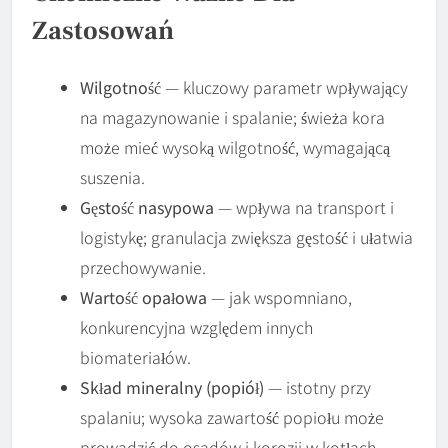
Zastosowań
Wilgotność
— kluczowy parametr wpływający
na magazynowanie i spalanie; świeża kora
może mieć wysoką wilgotność, wymagającą
suszenia.
Gęstość nasypowa
— wpływa na transport i
logistykę; granulacja zwiększa gęstość i ułatwia
przechowywanie.
Wartość opałowa
— jak wspomniano,
konkurencyjna względem innych
biomateriałów.
Skład mineralny (popiół)
— istotny przy
spalaniu; wysoka zawartość popiołu może
prowadzić do osadów i korozji w kotłach.