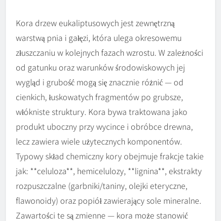
Kora drzew eukaliptusowych jest zewnętrzną
warstwą pnia i gałęzi, która ulega okresowemu
złuszczaniu w kolejnych fazach wzrostu. W zależności
od gatunku oraz warunków środowiskowych jej
wygląd i grubość mogą się znacznie różnić — od
cienkich, łuskowatych fragmentów po grubsze,
włókniste struktury. Kora bywa traktowana jako
produkt uboczny przy wycince i obróbce drewna,
lecz zawiera wiele użytecznych komponentów.
Typowy skład chemiczny kory obejmuje frakcje takie
jak: **celuloza**, hemicelulozy, **lignina**, ekstrakty
rozpuszczalne (garbniki/taniny, olejki eteryczne,
flawonoidy) oraz popiół zawierający sole mineralne.
Zawartości te są zmienne — kora może stanowić