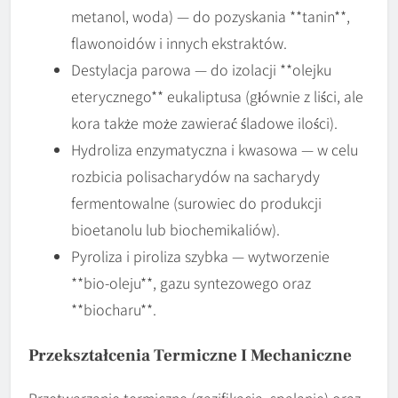
metanol, woda) — do pozyskania **tanin**,
flawonoidów i innych ekstraktów.
Destylacja parowa — do izolacji **olejku
eterycznego** eukaliptusa (głównie z liści, ale
kora także może zawierać śladowe ilości).
Hydroliza enzymatyczna i kwasowa — w celu
rozbicia polisacharydów na sacharydy
fermentowalne (surowiec do produkcji
bioetanolu lub biochemikaliów).
Pyroliza i piroliza szybka — wytworzenie
**bio-oleju**, gazu syntezowego oraz
**biocharu**.
Przekształcenia Termiczne I Mechaniczne
Przetwarzanie termiczne (gazifikacja, spalanie) oraz