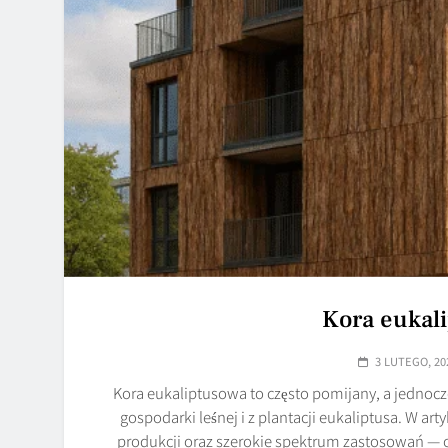
Kora eukali
3 LUTEGO, 20
Kora eukaliptusowa to często pomijany, a jednoc
gospodarki leśnej i z plantacji eukaliptusa. W a
produkcji oraz szerokie spektrum zastosowań — o