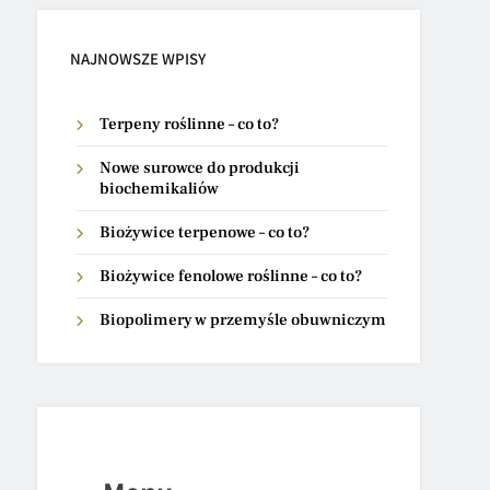
NAJNOWSZE WPISY
Terpeny roślinne – co to?
Nowe surowce do produkcji
biochemikaliów
Biożywice terpenowe – co to?
Biożywice fenolowe roślinne – co to?
Biopolimery w przemyśle obuwniczym