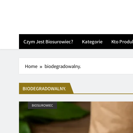
Skip
to
content
Czym Jest Biosurowiec?
Kategorie
Kto Produ
Home
biodegradowalny.
BIODEGRADOWALNY.
BIOSUROWIEC