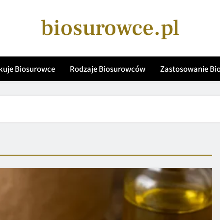
biosurowce.pl
kuje Biosurowce
Rodzaje Biosurowców
Zastosowanie B