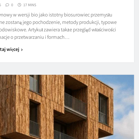
6
0
17 MINS
owy w wersji bio jako istotny biosurowiec przemysłu
e zostaną jego pochodzenie, metody produkcji, typowe
odowiskowe. Artykuł zawiera także przegląd właściwości
macje o przetwarzaniu i formach…
taj więcej