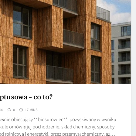
ptusowa – co to?
26
0
17 MINS
ześnie obiecujący **biosurowiec**, pozyskiwany w wyniku
rtykule omówię jej pochodzenie, skład chemiczny, sposoby
d rolnictwa i energetyki, przez przemysł chemiczny, aż…