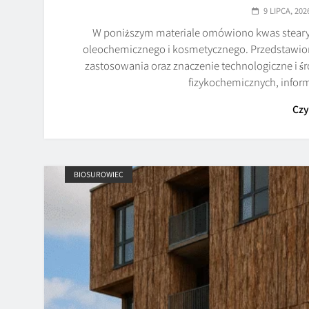
9 LIPCA, 202
W poniższym materiale omówiono kwas stearyn
oleochemicznego i kosmetycznego. Przedstawion
zastosowania oraz znaczenie technologiczne i śr
fizykochemicznych, infor
Czy
BIOSUROWIEC