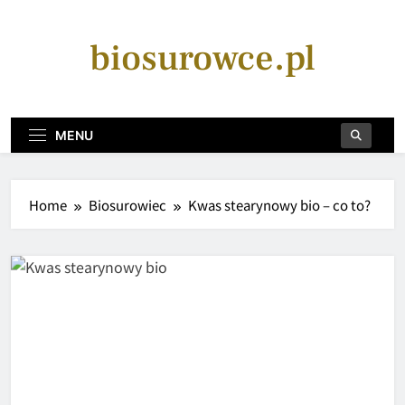
Skip
to
biosurowce.pl
content
MENU
Home
Biosurowiec
Kwas stearynowy bio – co to?