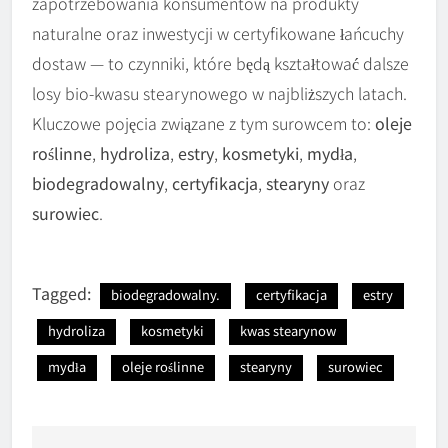
zapotrzebowania konsumentów na produkty
naturalne oraz inwestycji w certyfikowane łańcuchy
dostaw — to czynniki, które będą kształtować dalsze
losy bio-kwasu stearynowego w najbliższych latach.
Kluczowe pojęcia związane z tym surowcem to:
oleje
roślinne
,
hydroliza
,
estry
,
kosmetyki
,
mydła
,
biodegradowalny
,
certyfikacja
,
stearyny
oraz
surowiec
.
Tagged:
biodegradowalny.
certyfikacja
estry
hydroliza
kosmetyki
kwas stearynow
mydła
oleje roślinne
stearyny
surowiec