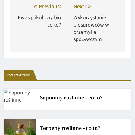
Nawigacja
Previous:
Next:
wpisu
Kwas glikolowy bio
Wykorzystanie
– co to?
biosurowców w
przemyśle
spożywczym
POWIĄZANE TREŚCI
Saponiny roślinne – co to?
Terpeny roślinne – co to?