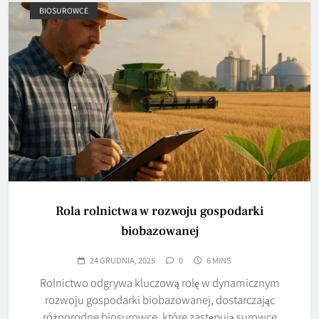
BIOSUROWCE
Rola rolnictwa w rozwoju gospodarki
biobazowanej
24 GRUDNIA, 2025
0
6 MINS
Rolnictwo odgrywa kluczową rolę w dynamicznym
rozwoju gospodarki biobazowanej, dostarczając
różnorodne biosurowce, które zastępują surowce