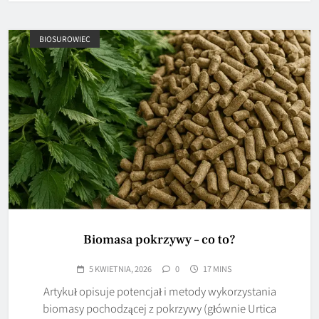
BIOSUROWIEC
Biomasa pokrzywy – co to?
5 KWIETNIA, 2026
0
17 MINS
Artykuł opisuje potencjał i metody wykorzystania
biomasy pochodzącej z pokrzywy (głównie Urtica