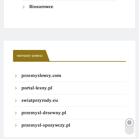
Biosurowce
PARTNERZY SERWISU
przemyslowcy.com
portal-lesny.pl
swiatprzyrody.eu
przemysl-drzewny.pl
przemysl-spozywczy.pl