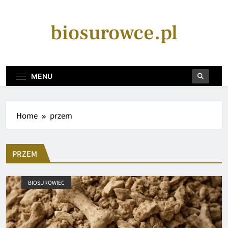
Skip
to
biosurowce.pl
content
MENU
Home
przem
PRZEM
BIOSUROWIEC