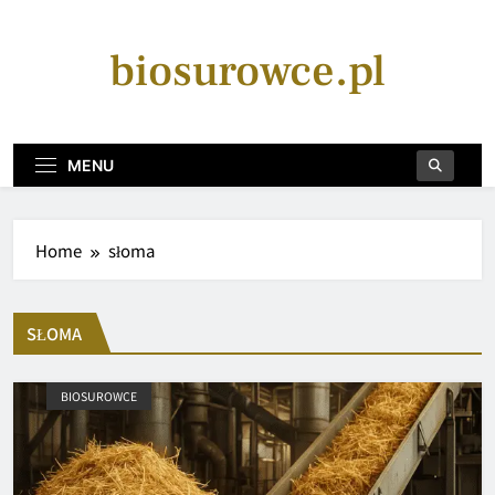
Skip
to
biosurowce.pl
content
MENU
Home
słoma
SŁOMA
BIOSUROWCE