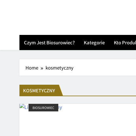
Skip
to
content
Czym Jest Biosurowiec?
Kategorie
Kto Produ
Home
kosmetyczny
KOSMETYCZNY
BIOSUROWIEC