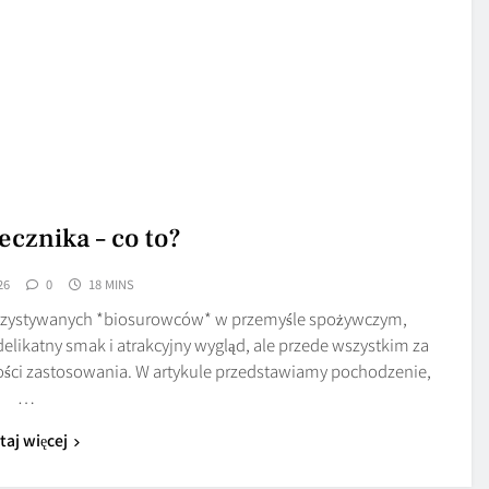
ecznika – co to?
26
0
18 MINS
ykorzystywanych *biosurowców* w przemyśle spożywczym,
delikatny smak i atrakcyjny wygląd, ale przede wszystkim za
ości zastosowania. W artykule przedstawiamy pochodzenie,
…
taj więcej