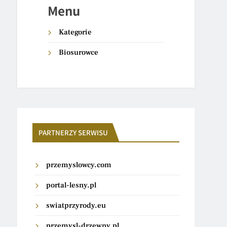
Menu
Kategorie
Biosurowce
PARTNERZY SERWISU
przemyslowcy.com
portal-lesny.pl
swiatprzyrody.eu
przemysl-drzewny.pl