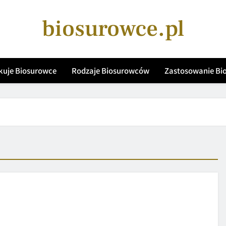
biosurowce.pl
kuje Biosurowce
Rodzaje Biosurowców
Zastosowanie B