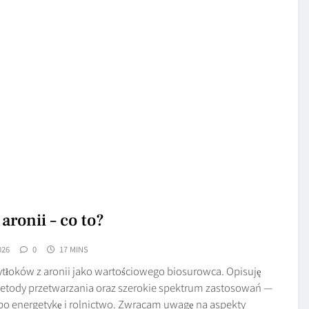
aronii – co to?
026
0
17 MINS
łoków z aronii jako wartościowego biosurowca. Opisuję
metody przetwarzania oraz szerokie spektrum zastosowań —
o energetykę i rolnictwo. Zwracam uwagę na aspekty