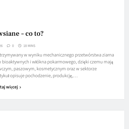
siane – co to?
26
0
18 MINS
 otrzymywany w wyniku mechanicznego przetwórstwa ziarna
w bioaktywnych i włókna pokarmowego, dzięki czemu mają
ywczym, paszowym, kosmetycznym oraz w sektorze
tykuł opisuje pochodzenie, produkcję,…
taj więcej