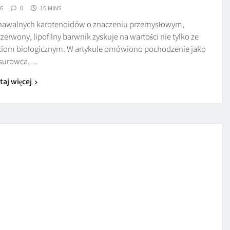
26
0
16 MINS
poznawalnych karotenoidów o znaczeniu przemysłowym,
wony, lipofilny barwnik zyskuje na wartości nie tylko ze
ościom biologicznym. W artykule omówiono pochodzenie jako
surowca,…
taj więcej