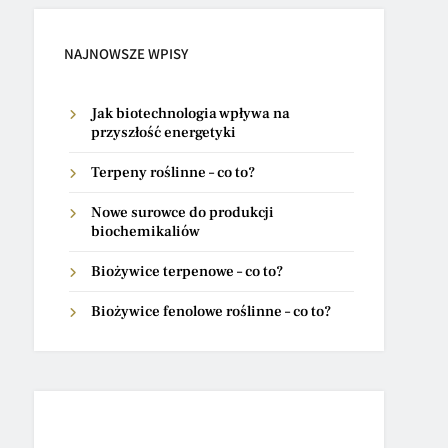
NAJNOWSZE WPISY
Jak biotechnologia wpływa na
przyszłość energetyki
Terpeny roślinne – co to?
Nowe surowce do produkcji
biochemikaliów
Biożywice terpenowe – co to?
Biożywice fenolowe roślinne – co to?