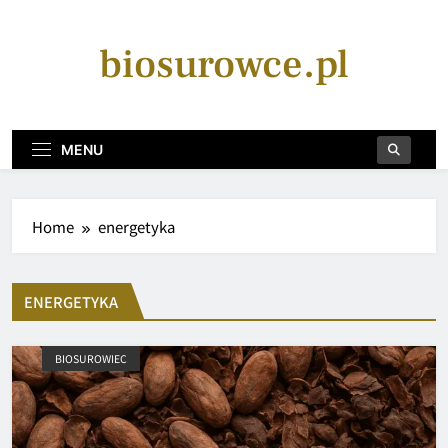
Skip
to
biosurowce.pl
content
MENU
Home
energetyka
ENERGETYKA
BIOSUROWIEC