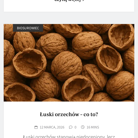
BIOSUROWIEC
Łuski orzechów – co to?
12 MARCA, 2026
0
16 MINS
Łuski orzechów stanowią niedoceniony, lecz