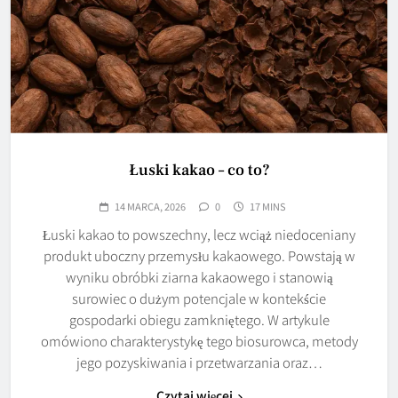
Łuski kakao – co to?
14 MARCA, 2026
0
17 MINS
Łuski kakao to powszechny, lecz wciąż niedoceniany
produkt uboczny przemysłu kakaowego. Powstają w
wyniku obróbki ziarna kakaowego i stanowią
surowiec o dużym potencjale w kontekście
gospodarki obiegu zamkniętego. W artykule
omówiono charakterystykę tego biosurowca, metody
jego pozyskiwania i przetwarzania oraz…
Czytaj więcej