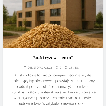
Łuski ryżowe – co to?
26 LISTOPADA, 2025
0
15 MINS
Łuski ryżowe to często pomijany, lecz niezwykle
obiecujący typ biosurowca, powstający jako uboczny
produkt podczas obróbki ziarna ryżu. Ten lekki,
wysokosilikatowy materiał ma szerokie zastosowanie
w energetyce, przemyśle chemicznym, rolnictwie i
budownictwie. W artykule omówiono skład i