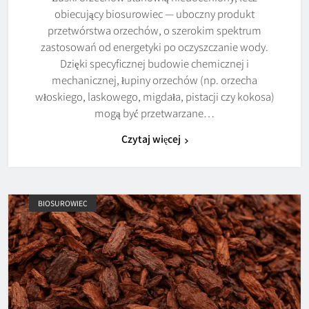
obiecujący biosurowiec — uboczny produkt
przetwórstwa orzechów, o szerokim spektrum
zastosowań od energetyki po oczyszczanie wody.
Dzięki specyficznej budowie chemicznej i
mechanicznej, łupiny orzechów (np. orzecha
włoskiego, laskowego, migdała, pistacji czy kokosa)
mogą być przetwarzane…
Czytaj więcej
BIOSUROWIEC