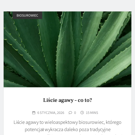
BIOSUROWIEC
Liście agawy – co to?
6 STYCZNIA, 2026
0
15 MINS
Liście agawy to wieloaspektowy biosurowiec, którego
potencjał wykracza daleko poza tradycyjne