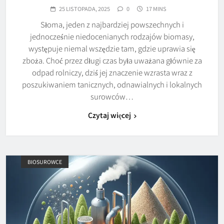
25 LISTOPADA, 2025
0
17 MINS
Słoma, jeden z najbardziej powszechnych i
jednocześnie niedocenianych rodzajów biomasy,
występuje niemal wszędzie tam, gdzie uprawia się
zboża. Choć przez długi czas była uważana głównie za
odpad rolniczy, dziś jej znaczenie wzrasta wraz z
poszukiwaniem tanicznych, odnawialnych i lokalnych
surowców…
Czytaj więcej
BIOSUROWCE