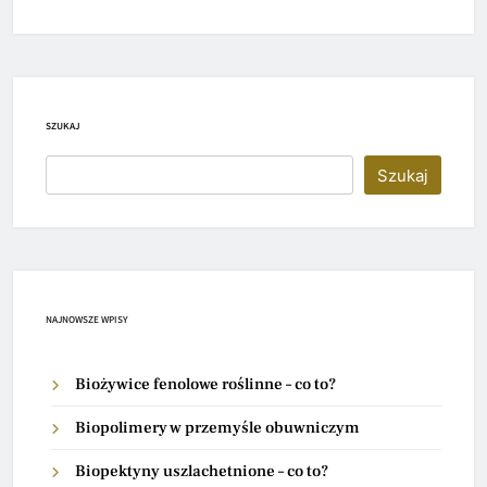
SZUKAJ
Szukaj
NAJNOWSZE WPISY
Biożywice fenolowe roślinne – co to?
Biopolimery w przemyśle obuwniczym
Biopektyny uszlachetnione – co to?