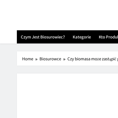
Skip
to
content
Czym Jest Biosurowiec?
Kategorie
Kto Produ
Home
Biosurowce
Czy biomasa może zastąpić 