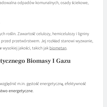
radowalna odpadów komunalnych, osady ściekowe,
 roślin. Zawartość celulozy, hemicelulozy i ligniny
 przed przetwórstwem. Jej rozkład stanowi wyzwanie,
w
wysokiej jakości, takich jak
biometan
.
tycznego Biomasy I Gazu
zględnić m.in. gęstość energetyczną, efektywność
stwo energetyczne
.