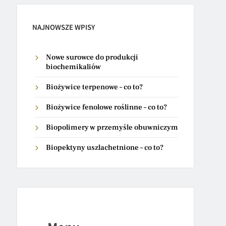
NAJNOWSZE WPISY
Nowe surowce do produkcji
biochemikaliów
Biożywice terpenowe – co to?
Biożywice fenolowe roślinne – co to?
Biopolimery w przemyśle obuwniczym
Biopektyny uszlachetnione – co to?