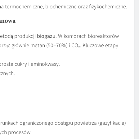
na termochemiczne, biochemiczne oraz fizykochemiczne.
anowa
metodą produkcji
biogazu
. W komorach bioreaktorów
worząc głównie metan (50–70%) i CO₂. Kluczowe etapy
proste cukry i aminokwasy.
znych.
runkach ograniczonego dostępu powietrza (gazyfikacja)
tych procesów: