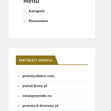
Menu
Kategorie
Biosurowce
PARTNERZY SERWISU
przemyslowcy.com
portal-lesny.pl
swiatprzyrody.eu
przemysl-drzewny.pl