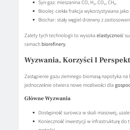
Syn-gaz: mieszanina CO, H₂, CO₂, CH₄.
Bioolej: ciekła frakcja wykorzystywana jak
Biochar: stały węgiel drzewny z zastosowanie
Zalety tych technologii to wysoka
elastyczność
su
ramach
biorefinery
.
Wyzwania, Korzyści I Perspek
Zastąpienie gazu ziemnego biomasą napotyka na b
jednocześnie otwiera nowe możliwości dla
gospod
Główne Wyzwania
Dostępność surowca w skali masowej, uzale
Konieczność inwestycji w infrastrukturę do
gęstości.