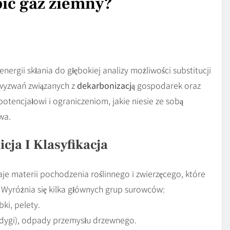
ić gaz ziemny?
ergii skłania do głębokiej analizy możliwości substitucji
 wyzwań związanych z
dekarbonizacją
gospodarek oraz
 potencjałowi i ograniczeniom, jakie niesie ze sobą
wa.
cja I Klasyfikacja
je materii pochodzenia roślinnego i zwierzęcego, które
 Wyróżnia się kilka głównych grup surowców:
ki, pelety.
odygi), odpady przemysłu drzewnego.