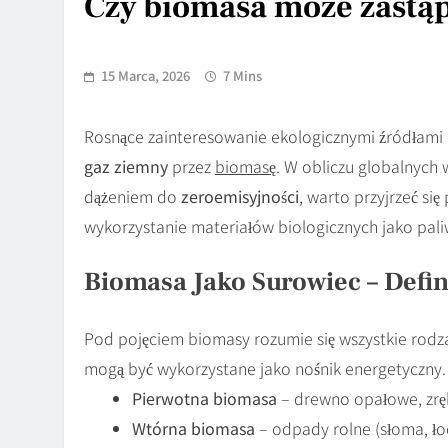
Czy biomasa może zastąp
15 Marca, 2026
7 Mins
Rosnące zainteresowanie ekologicznymi źródłami en
gaz ziemny
przez
biomasę
. W obliczu globalnych
dążeniem do
zeroemisyjności
, warto przyjrzeć się
wykorzystanie materiałów biologicznych jako pali
Biomasa Jako Surowiec – Defini
Pod pojęciem biomasy rozumie się wszystkie rodza
mogą być wykorzystane jako nośnik energetyczny.
Pierwotna biomasa
– drewno opałowe, zręb
Wtórna biomasa
– odpady rolne (słoma, ł