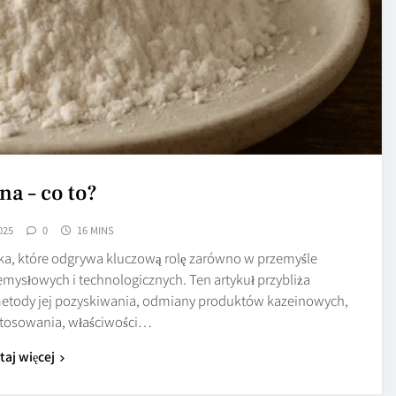
na – co to?
025
0
16 MINS
eka, które odgrywa kluczową rolę zarówno w przemyśle
mysłowych i technologicznych. Ten artykuł przybliża
 metody jej pozyskiwania, odmiany produktów kazeinowych,
astosowania, właściwości…
taj więcej