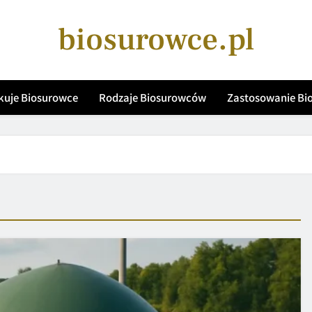
biosurowce.pl
kuje Biosurowce
Rodzaje Biosurowców
Zastosowanie B