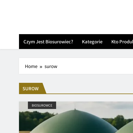
Skip
to
content
Czym Jest Biosurowiec?
Kategorie
Kto Produ
Home
surow
SUROW
BIOSUROWCE