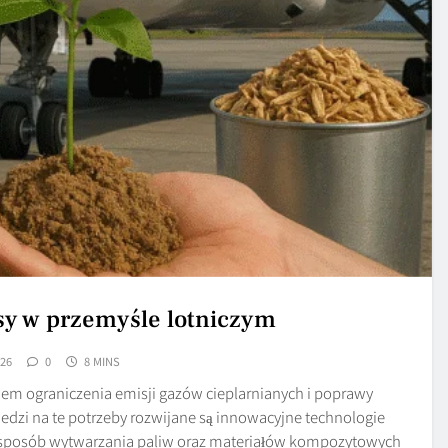
sy w przemyśle lotniczym
026
0
8 MINS
em ograniczenia emisji gazów cieplarnianych i poprawy
dzi na te potrzeby rozwijane są innowacyjne technologie
 sposób wytwarzania paliw oraz materiałów kompozytowych