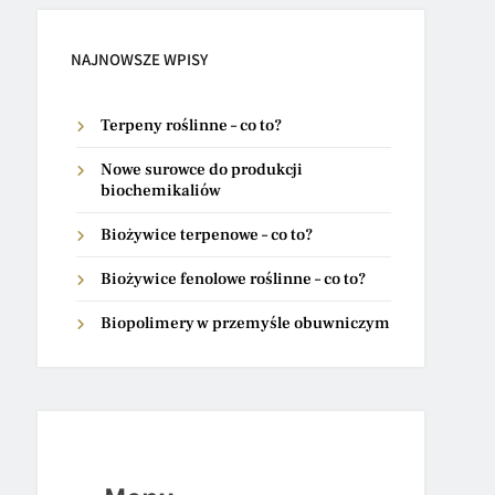
NAJNOWSZE WPISY
Terpeny roślinne – co to?
Nowe surowce do produkcji
biochemikaliów
Biożywice terpenowe – co to?
Biożywice fenolowe roślinne – co to?
Biopolimery w przemyśle obuwniczym