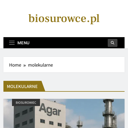
Skip
to
biosurowce.pl
content
MENU
Home
molekularne
MOLEKULARNE
BIOSUROWIEC