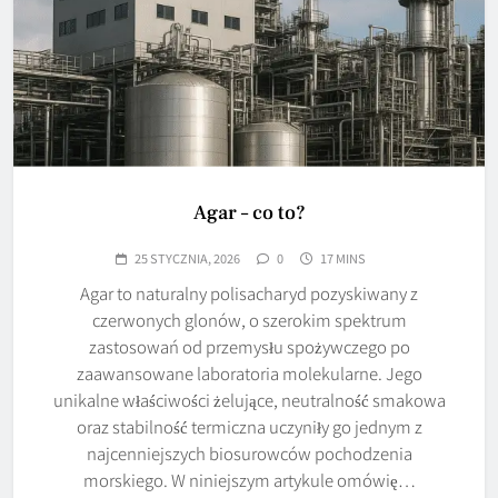
Agar – co to?
25 STYCZNIA, 2026
0
17 MINS
Agar to naturalny polisacharyd pozyskiwany z
czerwonych glonów, o szerokim spektrum
zastosowań od przemysłu spożywczego po
zaawansowane laboratoria molekularne. Jego
unikalne właściwości żelujące, neutralność smakowa
oraz stabilność termiczna uczyniły go jednym z
najcenniejszych biosurowców pochodzenia
morskiego. W niniejszym artykule omówię…