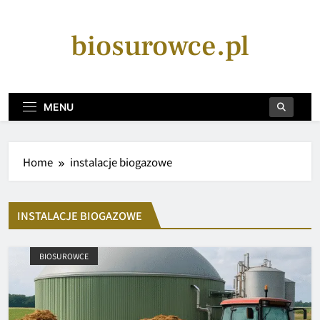
Skip
to
biosurowce.pl
content
MENU
Home
instalacje biogazowe
INSTALACJE BIOGAZOWE
BIOSUROWCE