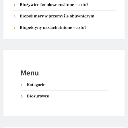
Biożywice fenolowe roślinne – co to?
Biopolimery w przemyśle obuwniczym
Biopektyny uszlachetnione – co to?
Menu
Kategorie
Biosurowce