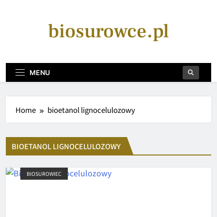
Skip
to
biosurowce.pl
content
MENU
Home
bioetanol lignocelulozowy
BIOETANOL LIGNOCELULOZOWY
BIOSUROWIEC