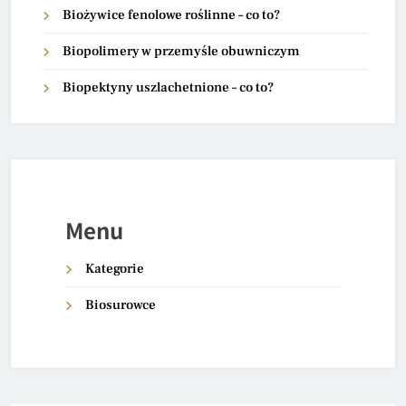
Biożywice fenolowe roślinne – co to?
Biopolimery w przemyśle obuwniczym
Biopektyny uszlachetnione – co to?
Menu
Kategorie
Biosurowce