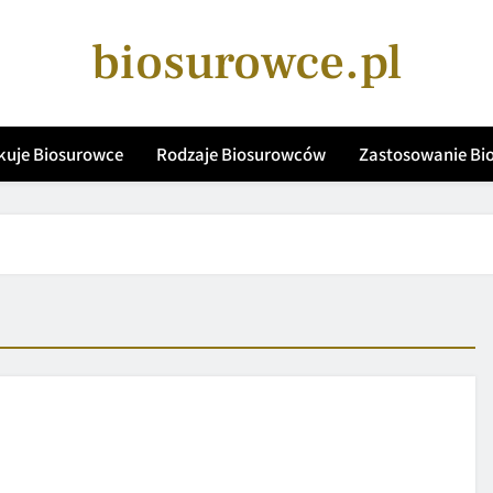
biosurowce.pl
kuje Biosurowce
Rodzaje Biosurowców
Zastosowanie B