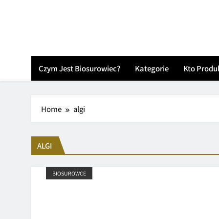
Skip
to
content
Czym Jest Biosurowiec?
Kategorie
Kto Produ
Home
algi
ALGI
BIOSUROWCE