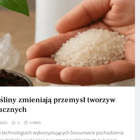
 rośliny zmieniają przemysł tworzyw
ucznych
2025
0
6 MINS
ych technologiach wykorzystujących biosurowce pochodzenia
ią na globalne wyzwania związane z nadmiernym zużyciem