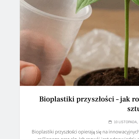
Bioplastiki przyszłości – jak
szt
10 LISTOPADA, 
Bioplastiki przyszłości opierają się na innowacyjn
roślinnego oraz alg. Ich rozwój jest odpowiedz