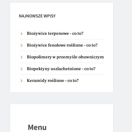
NAJNOWSZE WPISY
Biożywice terpenowe – co to?
Biożywice fenolowe roślinne – co to?
Biopolimery w przemyśle obuwniczym
Biopektyny uszlachetnione – co to?
Keramidy roślinne – co to?
Menu