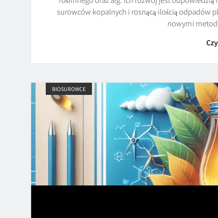
surowców kopalnych i rosnącą ilością odpadów p
nowymi metoda
Czy
BIOSUROWCE