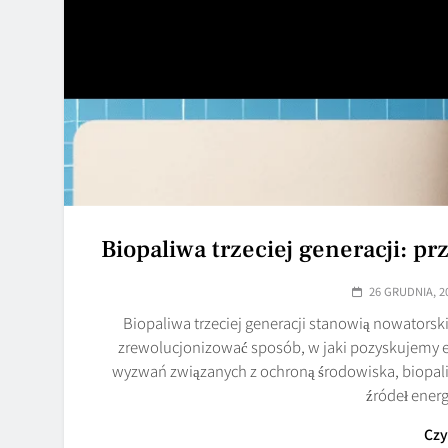
Biopaliwa trzeciej generacji: 
26 GRUDNIA, 2
Biopaliwa trzeciej generacji stanowią nowators
zrewolucjonizować sposób, w jaki pozyskujemy en
wyzwań związanych z ochroną środowiska, biopali
źródeł ener
Czy