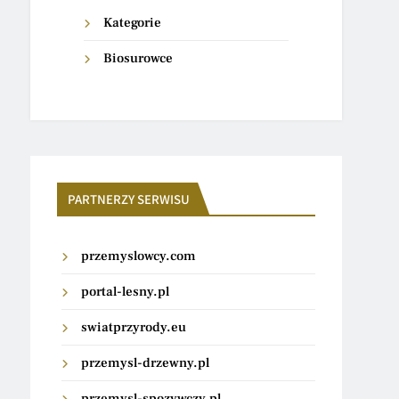
Kategorie
Biosurowce
PARTNERZY SERWISU
przemyslowcy.com
portal-lesny.pl
swiatprzyrody.eu
przemysl-drzewny.pl
przemysl-spozywczy.pl