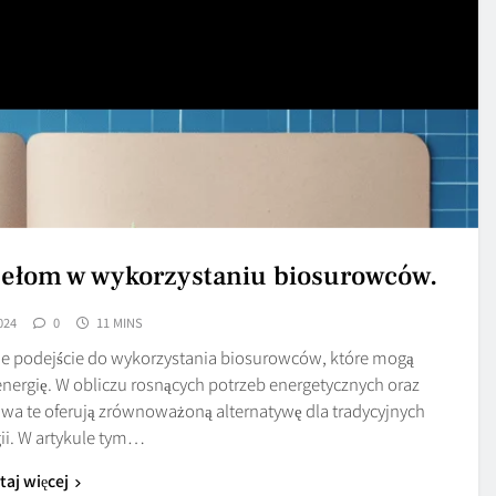
przełom w wykorzystaniu biosurowców.
024
0
11 MINS
kie podejście do wykorzystania biosurowców, które mogą
ergię. W obliczu rosnących potrzeb energetycznych oraz
wa te oferują zrównoważoną alternatywę dla tradycyjnych
gii. W artykule tym…
taj więcej