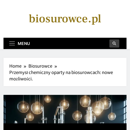
Skip
to
biosurowce.pl
content
MENU
Home
Biosurowce
Przemysł chemiczny oparty na biosurowcach: nowe
możliwości.