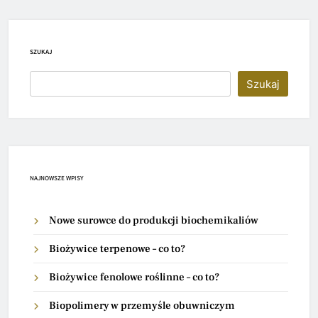
SZUKAJ
Szukaj
NAJNOWSZE WPISY
Nowe surowce do produkcji biochemikaliów
Biożywice terpenowe – co to?
Biożywice fenolowe roślinne – co to?
Biopolimery w przemyśle obuwniczym