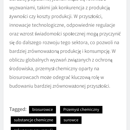
wyzwaniami, takimi jak konkurencja z produkcją
żywności czy koszty produkcji. W przyszłości,
innowacje technologiczne, odpowiednie regulacje
oraz wzrost świadomości społecznej mogą przyczynić
się do dalszego rozwoju tego sektora, co pozwoli na
bardziej zrównoważoną produkcję i konsumpcję. W
obliczu globalnych wyzwań związanych z ochroną
środowiska, przemysł chemiczny oparty na
biosurowcach może odegrać kluczową rolę w
budowaniu bardziej zrównoważonej przyszłości.
Tagged:
biosurowce
Przemysł chemiczny
substancje chemiczne
surowce