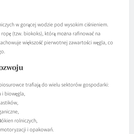
iczych w gorącej wodzie pod wysokim ciśnieniem.
 ropę (tzw. biokoks), którą można rafinować na
chowuje większość pierwotnej zawartości węgla, co
go.
ozwoju
osurowce trafiają do wielu sektorów gospodarki:
 i biowęgla,
lastików,
aniczne,
łókien rolniczych,
motoryzacji i opakowań.