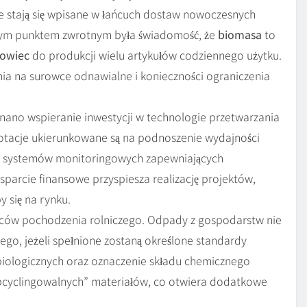
te stają się wpisane w łańcuch dostaw nowoczesnych
wym punktem zwrotnym była świadomość, że
biomasa
to
rowiec
do produkcji wielu artykułów codziennego użytku.
ia na surowce odnawialne i konieczności ograniczenia
znano wspieranie inwestycji w technologie przetwarzania
otacje ukierunkowane są na podnoszenie wydajności
 systemów monitoringowych zapewniających
parcie finansowe przyspiesza realizację projektów,
 się na rynku.
owców pochodzenia rolniczego. Odpady z gospodarstw nie
o, jeżeli spełnione zostaną określone standardy
obiologicznych oraz oznaczenie składu chemicznego
pcyclingowalnych” materiałów, co otwiera dodatkowe