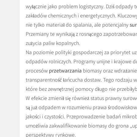
wyłącznie jako problem logistyczny. Dziś odpady 
zakładów chemicznych i energetycznych. Kluczo
nie tylko materiał do spalania, ale potencjalny
su
Przemiany te wynikają z rosnącego zapotrzebowan
zużycia paliw kopalnych.
Na poziomie polityki gospodarczej za priorytet u
odpadów rolniczych. Programy unijne i krajowe d
procesów
przetwarzania
biomasy oraz wdrażanie
transparentność łańcucha dostaw. Tego rodzaju ws
które bez zewnętrznej pomocy długo nie przebiłyby
W efekcie zmienił się również status prawny sur
są już odpadem w rozumieniu prawa środowiskoweg
jakości i czystości. Przeprowadzenie badań mikr
umożliwia zakwalifikowanie biomasy do grona „u
perspektywy rynkowe.