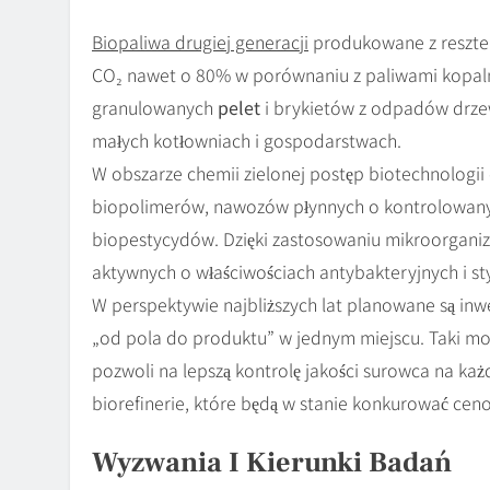
Biopaliwa drugiej generacji
produkowane z resztek
CO₂ nawet o 80% w porównaniu z paliwami kopaln
granulowanych
pelet
i brykietów z odpadów drzew
małych kotłowniach i gospodarstwach.
W obszarze chemii zielonej postęp biotechnolog
biopolimerów, nawozów płynnych o kontrolowan
biopestycydów. Dzięki zastosowaniu mikroorganiz
aktywnych o właściwościach antybakteryjnych i sty
W perspektywie najbliższych lat planowane są inwe
„od pola do produktu” w jednym miejscu. Taki mo
pozwoli na lepszą kontrolę jakości surowca na k
biorefinerie, które będą w stanie konkurować cen
Wyzwania I Kierunki Badań