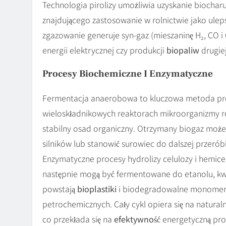
Technologia pirolizy umożliwia uzyskanie biocharu
znajdującego zastosowanie w rolnictwie jako ulep
zgazowanie generuje syn-gaz (mieszaninę H₂, CO i
energii elektrycznej czy produkcji
biopaliw
drugiej
Procesy Biochemiczne I Enzymatyczne
Fermentacja anaerobowa to kluczowa metoda prod
wieloskładnikowych reaktorach mikroorganizmy ro
stabilny osad organiczny. Otrzymany biogaz może
silników lub stanowić surowiec do dalszej przerób
Enzymatyczne procesy hydrolizy celulozy i hemicel
następnie mogą być fermentowane do etanolu, kw
powstają
bioplastiki
i biodegradowalne monomery,
petrochemicznych. Cały cykl opiera się na natural
co przekłada się na
efektywność
energetyczną pr