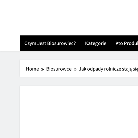
Skip
to
content
Czym Jest Biosurowiec?
Kategorie
Kto Produ
Home
Biosurowce
Jak odpady rolnicze stają