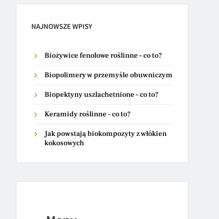
NAJNOWSZE WPISY
Biożywice fenolowe roślinne – co to?
Biopolimery w przemyśle obuwniczym
Biopektyny uszlachetnione – co to?
Keramidy roślinne – co to?
Jak powstają biokompozyty z włókien
kokosowych