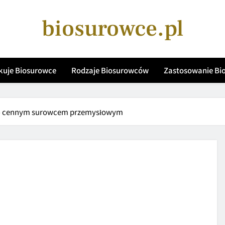
biosurowce.pl
kuje Biosurowce
Rodzaje Biosurowców
Zastosowanie B
 się cennym surowcem przemysłowym