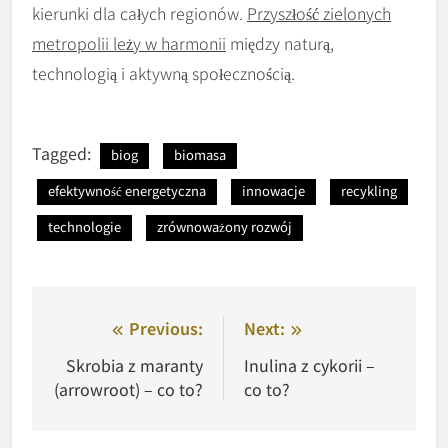
kierunki dla całych regionów.
Przyszłość zielonych
metropolii leży w harmonii
między naturą,
technologią i aktywną społecznością.
Tagged:
biog
biomasa
efektywność energetyczna
innowacje
recykling
technologie
zrównoważony rozwój
Nawigacja
Previous:
Next:
wpisu
Skrobia z maranty
Inulina z cykorii –
(arrowroot) – co to?
co to?