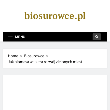
Skip
to
biosurowce.pl
content
MENU
Home
Biosurowce
Jak biomasa wspiera rozwój zielonych miast