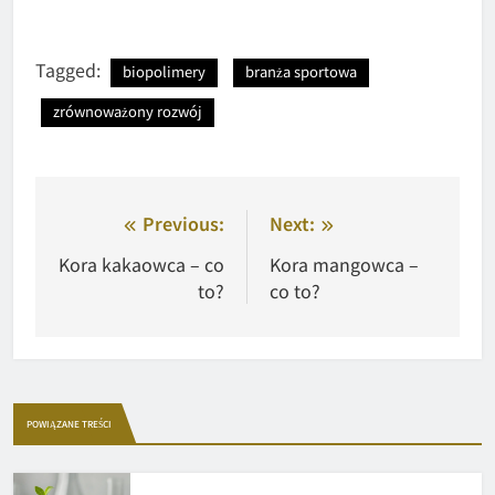
Tagged:
biopolimery
branża sportowa
zrównoważony rozwój
Nawigacja
Previous:
Next:
wpisu
Kora kakaowca – co
Kora mangowca –
to?
co to?
POWIĄZANE TREŚCI