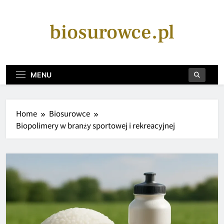
Skip
to
biosurowce.pl
content
MENU
Home
Biosurowce
Biopolimery w branży sportowej i rekreacyjnej