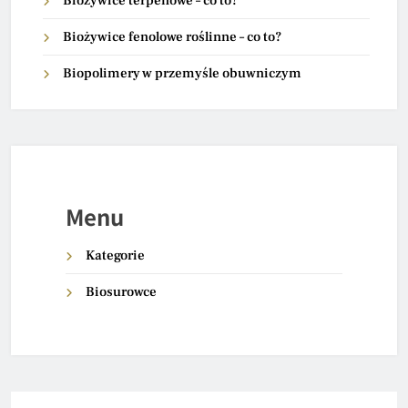
Biożywice terpenowe – co to?
Biożywice fenolowe roślinne – co to?
Biopolimery w przemyśle obuwniczym
Menu
Kategorie
Biosurowce