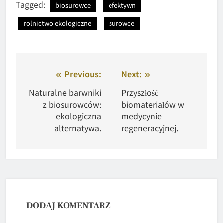
Tagged:
biosurowce
efektywn
rolnictwo ekologiczne
surowce
Nawigacja
Previous:
Next:
wpisu
Naturalne barwniki
Przyszłość
z biosurowców:
biomateriałów w
ekologiczna
medycynie
alternatywa.
regeneracyjnej.
DODAJ KOMENTARZ