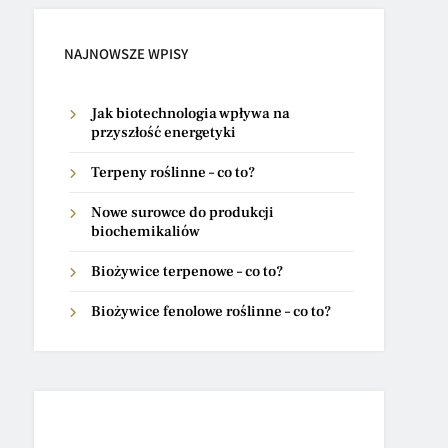
NAJNOWSZE WPISY
Jak biotechnologia wpływa na
przyszłość energetyki
Terpeny roślinne – co to?
Nowe surowce do produkcji
biochemikaliów
Biożywice terpenowe – co to?
Biożywice fenolowe roślinne – co to?