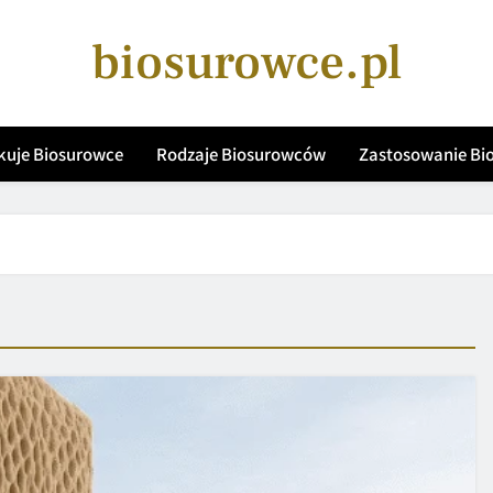
biosurowce.pl
kuje Biosurowce
Rodzaje Biosurowców
Zastosowanie B