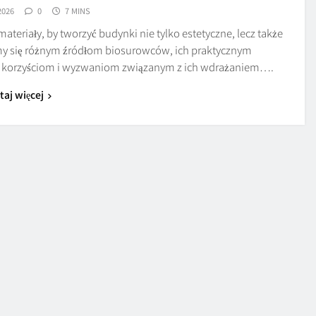
2026
0
7 MINS
omateriały, by tworzyć budynki nie tylko estetyczne, lecz także
ymy się różnym źródłom biosurowców, ich praktycznym
z korzyściom i wyzwaniom związanym z ich wdrażaniem….
taj więcej