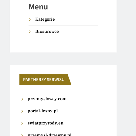
Menu
Kategorie
Biosurowce
PARTNERZY SERWISU
przemyslowcy.com
portal-lesny.pl
swiatprzyrody.eu
przemysl-drzewny.pl