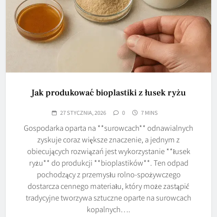
Jak produkować bioplastiki z łusek ryżu
27 STYCZNIA, 2026
0
7 MINS
Gospodarka oparta na **surowcach** odnawialnych
zyskuje coraz większe znaczenie, a jednym z
obiecujących rozwiązań jest wykorzystanie **łusek
ryżu** do produkcji **bioplastików**. Ten odpad
pochodzący z przemysłu rolno-spożywczego
dostarcza cennego materiału, który może zastąpić
tradycyjne tworzywa sztuczne oparte na surowcach
kopalnych….