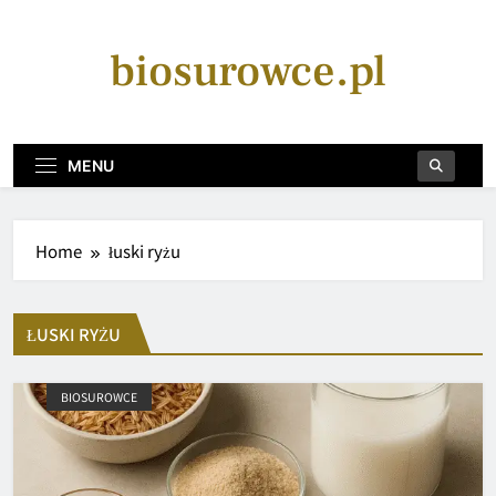
Skip
to
biosurowce.pl
content
MENU
Home
łuski ryżu
ŁUSKI RYŻU
BIOSUROWCE