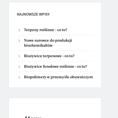
NAJNOWSZE WPISY
Terpeny roślinne – co to?
Nowe surowce do produkcji
biochemikaliów
Biożywice terpenowe – co to?
Biożywice fenolowe roślinne – co to?
Biopolimery w przemyśle obuwniczym