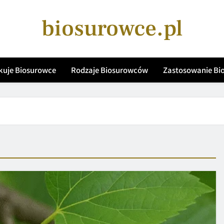
biosurowce.pl
kuje Biosurowce
Rodzaje Biosurowców
Zastosowanie B