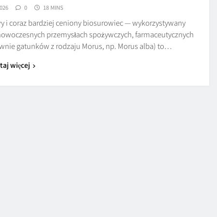
026
0
18 MINS
owy i coraz bardziej ceniony biosurowiec — wykorzystywany
 w nowoczesnych przemysłach spożywczych, farmaceutycznych
łównie gatunków z rodzaju Morus, np. Morus alba) to…
taj więcej