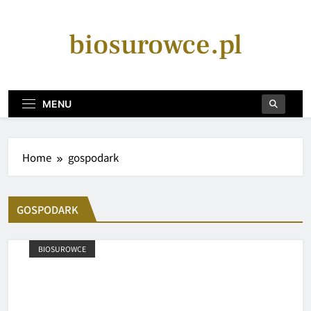
Skip
to
biosurowce.pl
content
MENU
Home
gospodark
GOSPODARK
BIOSUROWCE