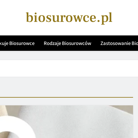
biosurowce.pl
kuje Biosurowce
Rodzaje Biosurowców
Zastosowanie B