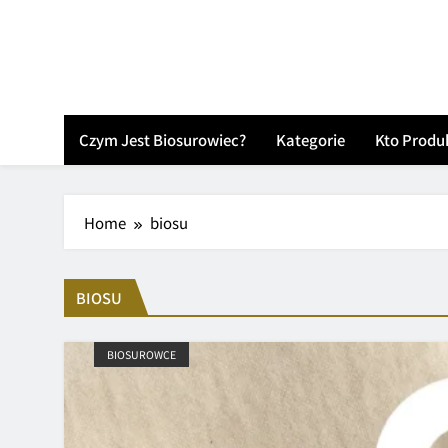
Skip
to
content
Czym Jest Biosurowiec?
Kategorie
Kto Produ
Home
biosu
BIOSU
BIOSUROWCE