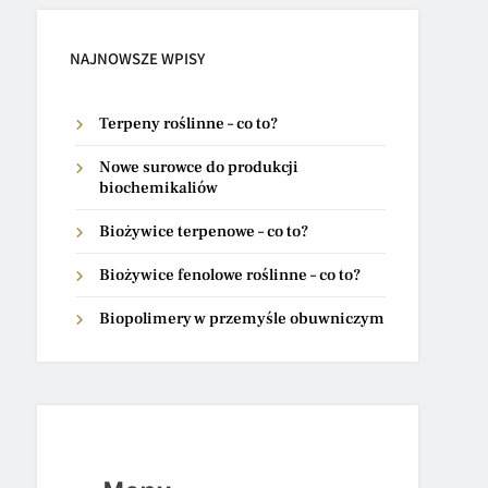
NAJNOWSZE WPISY
Terpeny roślinne – co to?
Nowe surowce do produkcji
biochemikaliów
Biożywice terpenowe – co to?
Biożywice fenolowe roślinne – co to?
Biopolimery w przemyśle obuwniczym